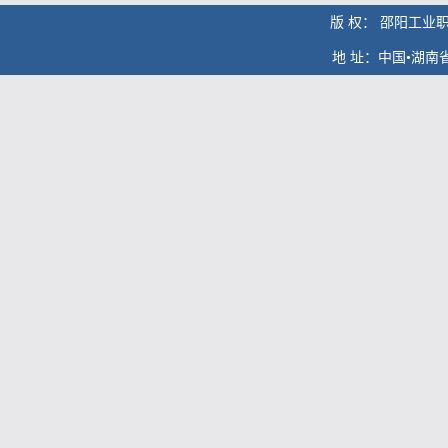
版 权： 邵阳工业
地 址：中国•湖