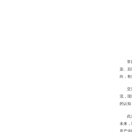
常
染、后
向，有
交
流，现
的认知
此
未来，
意产业